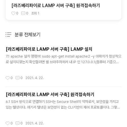
[라즈베리파이로 LAMP 서버 구축] 원격접속하기
0
0
조회
1
분류 전체보기
주요 글 목록
[라즈베리파이로 LAMP 서버 구축] LAMP 설치
글 내용
7.1 apache 설치 명령어: sudo apt-get install apache2 –y 아파치가 정상적으
로 설치되었는지 확인할려면 웹 브라주저에서 내 IP 인 127.0.0.1(컴퓨터 기준으로
자기자신을 가르킨다)을 입력해서 아래 화면과 같이 나오면 성공이다. 7.2mysql 설
치 명령어: sudo apt get install –y mysql-server mysql-client mysql의 루
작성시간
0
0
2021. 4. 22.
트 암호를 변경하기 위한 명령어다 명령어: sudo mysql –u root -p 새로운 암호
를 입력하라는 말이 나오면 ‘password’를 입력한다 (여기에서 사용하는 모든 계정
의 암호는 ‘password’이다) mysql의 편집을 외부에서 할수 있게 하기 위해서 설
[라즈베리파이로 LAMP 서버 구축] 원격접속하기
정 파일을 수정하기 위한 과정이다. 명령어: ..
글 내용
6.1 SSH 방식으로 연결하기 SSH는 Secure Shell의 약자로서, 보안성을 가지고
있는 텔넷이다. 여기서 텔넷은 보안성이 없는 CLI기반의 제어 프로토콜이다. 그렇기
때문에 텔넷은 사실상 퇴출되고, 보안성이 높은 SSH를 사용한다. 6.1.1 SSH접속을
위한 클라이언트 설치 보통 많이 쓰는 클라이언트 프로그램은 오픈소스에다가 무료
작성시간
0
0
2021. 4. 22.
인 putty(퍼티)를 사용한다. 이것을 받아 설치하자. 공식 사이트에서 다운로드: putt