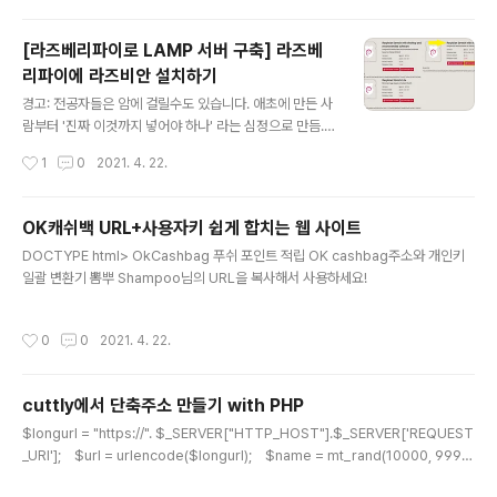
y.org 네이버 자료실에서 받기: (단축주소) bit.ly/putty_naver software.naver.
com/software/summary.nhn?softwareId=MFS_116451 셋중 어디로 들어
[라즈베리파이로 LAMP 서버 구축] 라즈베
가서 받든 상관없다. 6.1.2 putty 실행 시작메뉴에 들어가서 ..
리파이에 라즈비안 설치하기
글 내용
경고: 전공자들은 암에 걸릴수도 있습니다. 애초에 만든 사
람부터 '진짜 이것까지 넣어야 하나' 라는 심정으로 만듬...
몇년전에 교내 프로젝트에서 라즈베리파이로 서버를 구축
작성시간
1
0
2021. 4. 22.
할때 작성했던 자료집인데 오래된 글을 올리면서 한글 파
일로 작성했던 문서들도 올려야 겠다는 생각으로 올림. 일
부 이미지는 수정되어야 하는것도 있지만 너무 직관적이라
OK캐쉬백 URL+사용자키 쉽게 합치는 웹 사이트
서 굳이 수정할 필요가 없기에 그냥 올림. 문단 번호는 안맞
글 내용
DOCTYPE html> OkCashbag 푸쉬 포인트 적립 OK cashbag주소와 개인키
지만 문서 내용을 그대로 복붙한것이므로 무시 바람. 이 문
일괄 변환기 뽐뿌 Shampoo님의 URL을 복사해서 사용하세요!
서에서 사용된건 라즈베리파이 3B지만, 다른 버전도 이방
법으로 문제없이 됨. 여기서는 비 전공자, 중,고등학생도 이
해가 되기 쉽도록 설명하기 위해 GUI버전으로 설치함. 4.1
작성시간
0
0
2021. 4. 22.
라즈비안 설치하기 먼저 라즈베리 파이에서 보조기억장치
로 사용하는 것은 microSD카..
cuttly에서 단축주소 만들기 with PHP
글 내용
$longurl = "https://". $_SERVER["HTTP_HOST"].$_SERVER['REQUEST
_URI']; $url = urlencode($longurl); $name = mt_rand(10000, 9999
99); $key = 'API키'; $qu = 'https://cutt.ly/api/api.php?key='.$key.'&