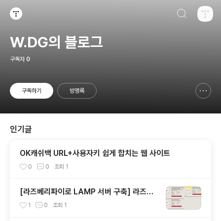
검색하기
티스토리
W.DG의 블로그
구독자
0
구독하기
방명록
신고하기 레이어
열기
인기글
OK캐쉬백 URL+사용자키 쉽게 합치는 웹 사이트
0
0
조회
1
[라즈베리파이로 LAMP 서버 구축] 라즈베
리파이에 라즈비안 설치하기
1
0
조회
1