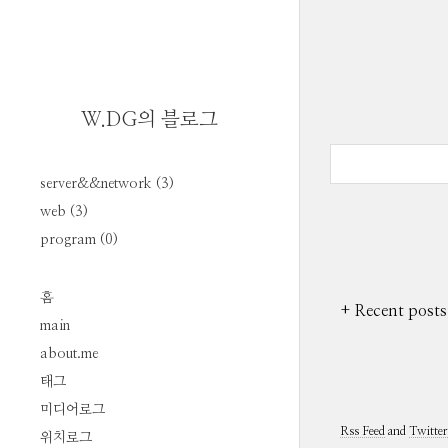
W.DG의 블로그
server&&network
(3)
web
(3)
program
(0)
홈
+ Recent posts
main
about.me
태그
미디어로그
Rss Feed
and
Twitter
위치로그