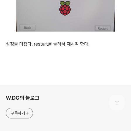
설정을 마쳤다
. restart
를 눌러서 재시작 한다
.
로그 정보
W.DG의 블로그
구독하기