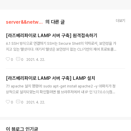
더보기
server&&network
의 다른 글
[라즈베리파이로 LAMP 서버 구축] 원격접속하기
글 내용
6.1 SSH 방식으로 연결하기 SSH는 Secure Shell의 약자로서, 보안성을 가
지고 있는 텔넷이다. 여기서 텔넷은 보안성이 없는 CLI기반의 제어 프로토콜이
다. 그렇기 때문에 텔넷은 사실상 퇴출되고, 보안성이 높은 SSH를 사용한다. 6.
0
0
2021. 4. 22.
1.1 SSH접속을 위한 클라이언트 설치 보통 많이 쓰는 클라이언트 프로그램은
오픈소스에다가 무료인 putty(퍼티)를 사용한다. 이것을 받아 설치하자. 공식
사이트에서 다운로드: putty.org 네이버 자료실에서 받기: (단축주소) bit.ly/p
[라즈베리파이로 LAMP 서버 구축] LAMP 설치
utty_naver software.naver.com/software/summary.nhn?software
글 내용
Id=MFS_116451 셋중 어디로 들어가서 받든 상관없다. 6.1.2 putty 실행 시
7.1 apache 설치 명령어: sudo apt-get install apache2 –y 아파치가 정
작메뉴에 들어가서 ..
상적으로 설치되었는지 확인할려면 웹 브라주저에서 내 IP 인 127.0.0.1(컴퓨
터 기준으로 자기자신을 가르킨다)을 입력해서 아래 화면과 같이 나오면 성공이
0
0
2021. 4. 22.
다. 7.2mysql 설치 명령어: sudo apt get install –y mysql-server mys
ql-client mysql의 루트 암호를 변경하기 위한 명령어다 명령어: sudo mys
ql –u root -p 새로운 암호를 입력하라는 말이 나오면 ‘password’를 입력한
다 (여기에서 사용하는 모든 계정의 암호는 ‘password’이다) mysql의 편집
을 외부에서 할수 있게 하기 위해서 설정 파일을 수정하기 위한 과정이다. 명령
이 블로그 인기글