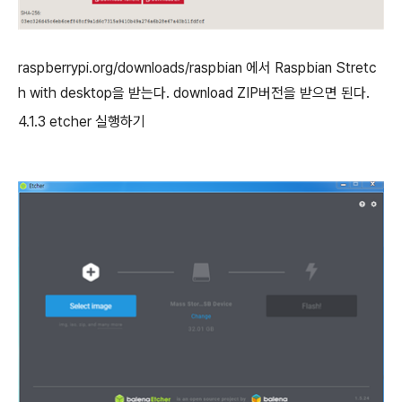
raspberrypi.org/downloads/raspbian
에서
Raspbian Stretc
h with desktop
을 받는다
. download ZIP
버전을 받으면 된다
.
4.1.3 etcher
실행하기