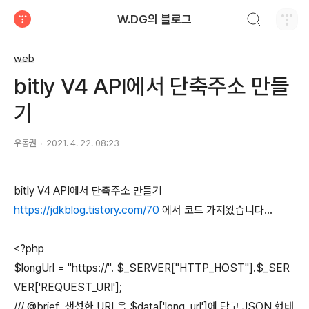
검색하기
W.DG의 블로그
티스토리
web
bitly V4 API에서 단축주소 만들
기
우동권
2021. 4. 22. 08:23
bitly V4 API에서 단축주소 만들기
https://jdkblog.tistory.com/70
에서 코드 가져왔습니다...
<?php
$longUrl = "https://". $_SERVER["HTTP_HOST"].$_SER
VER['REQUEST_URI'];
/// @brief 생성한 URL을 $data['long_url']에 담고 JSON 형태