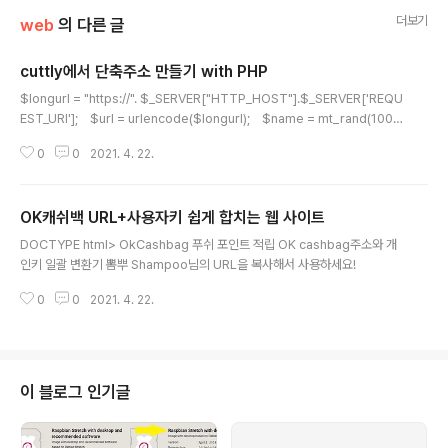
더보기
web
의 다른 글
cuttly에서 단축주소 만들기 with PHP
글 내용
$longurl = "https://". $_SERVER["HTTP_HOST"].$_SERVER['REQU
EST_URI']; $url = urlencode($longurl); $name = mt_rand(1000
0, 999999); $key = 'API키'; $qu = 'https://cutt.ly/api/api.php?ke
0
0
2021. 4. 22.
y='.$key.'&short='.$url.'&name=w'.$name; $json = file_get_cont
ents($qu); $arr = json_decode($json, true); $arr2 = $arr["ur
l"]; $app = $arr2["shortLink"]; echo '.$app.'">'.$app. '';?> 여기
OK캐쉬백 URL+사용자키 쉽게 합치는 웹 사이트
는 느..
글 내용
DOCTYPE html> OkCashbag 푸쉬 포인트 적립 OK cashbag주소와 개
인키 일괄 변환기 뽐뿌 Shampoo님의 URL을 복사해서 사용하세요!
0
0
2021. 4. 22.
이 블로그 인기글