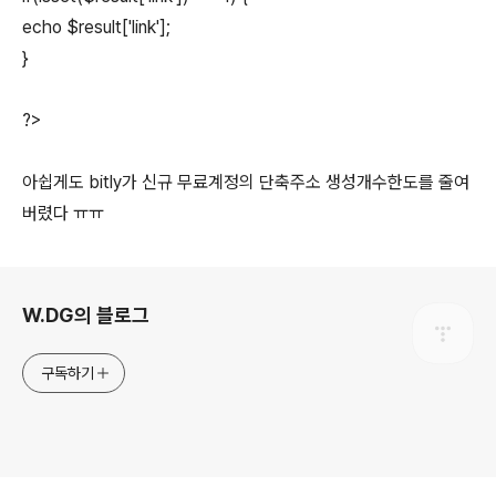
echo $result['link'];
}
?>
아쉽게도 bitly가 신규 무료계정의 단축주소 생성개수한도를 줄여
버렸다 ㅠㅠ
로그 정보
W.DG의 블로그
구독하기