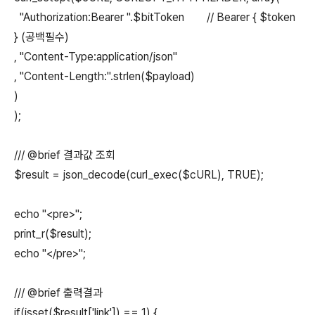
"Authorization:Bearer ".$bitToken // Bearer { $token
} (공백필수)
, "Content-Type:application/json"
, "Content-Length:".strlen($payload)
)
);
/// @brief 결과값 조회
$result = json_decode(curl_exec($cURL), TRUE);
echo "<pre>";
print_r($result);
echo "</pre>";
/// @brief 출력결과
if(isset($result['link']) == 1) {