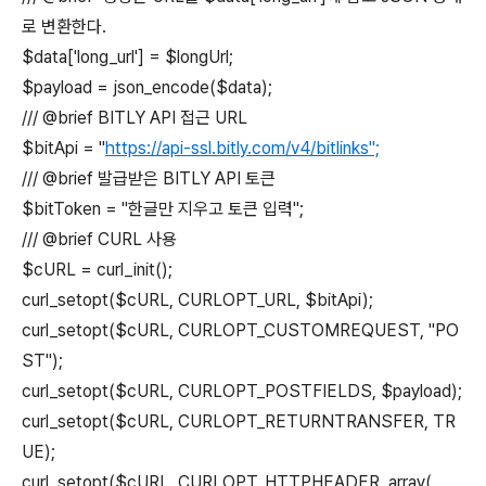
로 변환한다.
$data['long_url'] = $longUrl;
$payload = json_encode($data);
/// @brief BITLY API 접근 URL
$bitApi = "
https://api-ssl.bitly.com/v4/bitlinks
";
/// @brief 발급받은 BITLY API 토큰
$bitToken = "한글만 지우고 토큰 입력";
/// @brief CURL 사용
$cURL = curl_init();
curl_setopt($cURL, CURLOPT_URL, $bitApi);
curl_setopt($cURL, CURLOPT_CUSTOMREQUEST, "PO
ST");
curl_setopt($cURL, CURLOPT_POSTFIELDS, $payload);
curl_setopt($cURL, CURLOPT_RETURNTRANSFER, TR
UE);
curl_setopt($cURL, CURLOPT_HTTPHEADER, array(